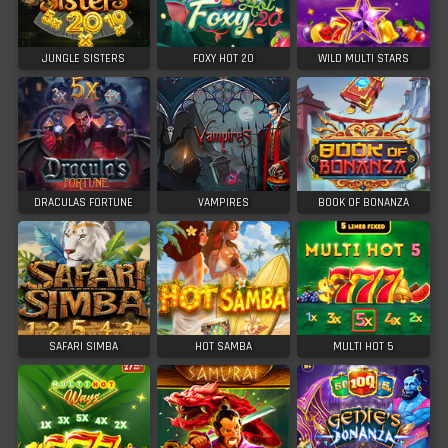
JUNGLE SISTERS
FOXY HOT 20
WILD MULTI STARS
DRACULAS FORTUNE
VAMPIRES
BOOK OF BONANZA
SAFARI SIMBA
HOT SAMBA
MULTI HOT 5