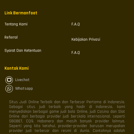
Link Bermanfaat
Tentang Kami
F.A.Q
Referral
Kebijakan Privasi
Syarat Dan Ketentuan
F.A.Q
Kontak Kami
Livechat
Whatsapp
Situs Judi Online Terbaik dan dan Terbesar Pertama di Indonesia.
Sebagai situs judi terbaik yang hadir di Indonesia, kami
menyediakan berbagai game judi bola Online, judi Casino dan Slot
Online dari berbagai provider judi berskala internasional, seperti
SBOBET, CQ9, Habanero dan masih banyak provider lainnya.
Seperti yang kita ketahui, provider-provider barusan merupakan
provider judi terbesar dan resmi di dunia. Contohnya adalah