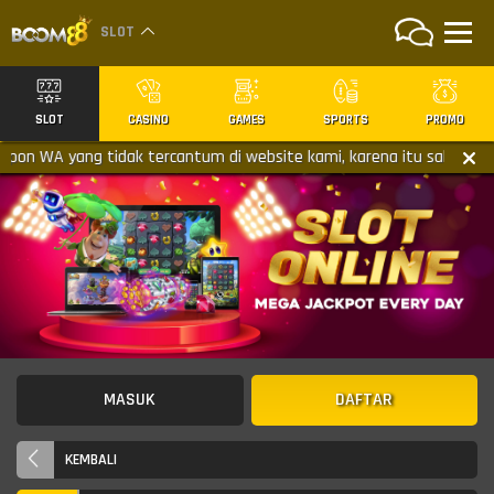
SLOT
SLOT
CASINO
GAMES
SPORTS
PROMO
spon WA yang tidak tercantum di website kami, karena itu salah sa
MASUK
DAFTAR
KEMBALI