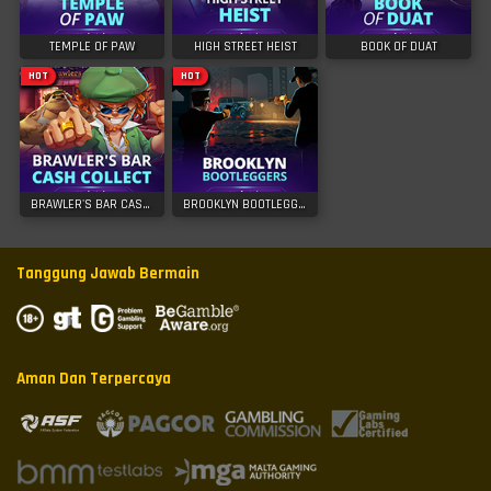
TEMPLE OF PAW
HIGH STREET HEIST
BOOK OF DUAT
HOT
HOT
BRAWLER'S BAR CASH COLLECT
BROOKLYN BOOTLEGGERS
Tanggung Jawab Bermain
Aman Dan Terpercaya