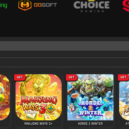
HOT
HOT
HOT
MAHJONG WAYS 3+
HORDE 2 WINTER
A