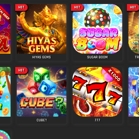
HOT
HOT
HOT
HIYAS GEMS
SUGAR BOOM
TR
HOT
CUBE?
777