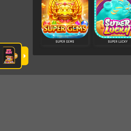
SUPER GEMS
SUPER LUCKY
Tentang Kami
Referral
Syarat & Ketentuan
Keb