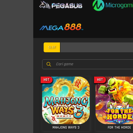
SLOT
HOT
HOT
MAHJONG WAYS 3
FOR THE HORDE